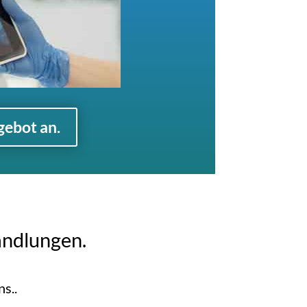
gebot an.
andlungen.
s..