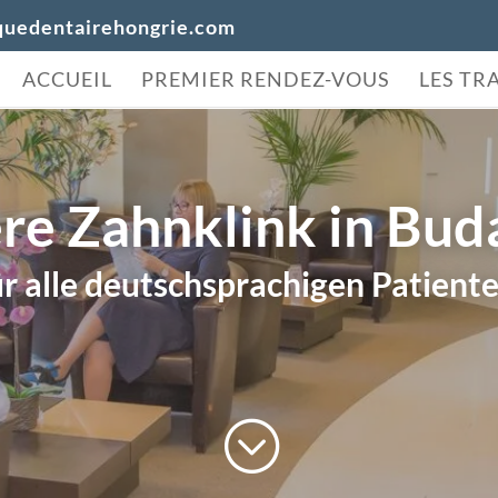
quedentairehongrie.com
ACCUEIL
PREMIER RENDEZ-VOUS
LES TR
re Zahnklink in Bud
ür alle deutschsprachigen Patiente
;