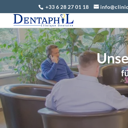
+33 6 28 27 01 18
info@clini
Unse
f